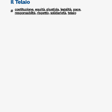
Il Telaio
costituzione
,
equità
,
giustizia
,
legalità
,
pace
,
responsabiltà
,
rispetto
,
solidarietà
,
telaio