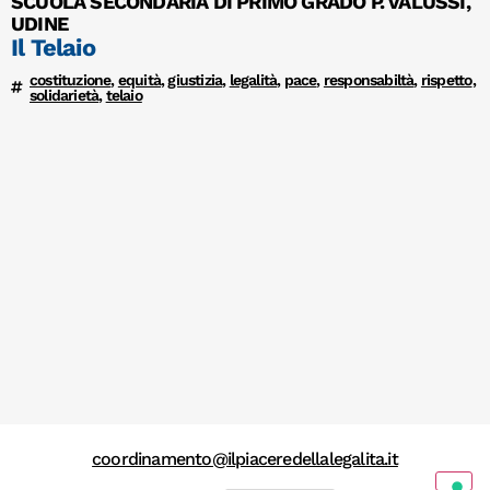
SCUOLA SECONDARIA DI PRIMO GRADO P. VALUSSI,
UDINE
Il Telaio
costituzione
,
equità
,
giustizia
,
legalità
,
pace
,
responsabiltà
,
rispetto
,
solidarietà
,
telaio
coordinamento@ilpiaceredellalegalita.it