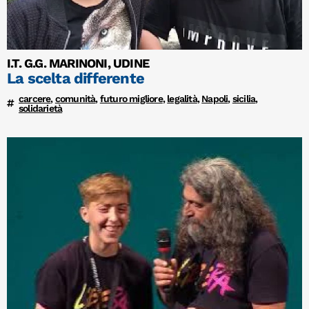
I.T. G.G. MARINONI, UDINE
La scelta differente
carcere
,
comunità
,
futuro migliore
,
legalità
,
Napoli
,
sicilia
,
solidarietà