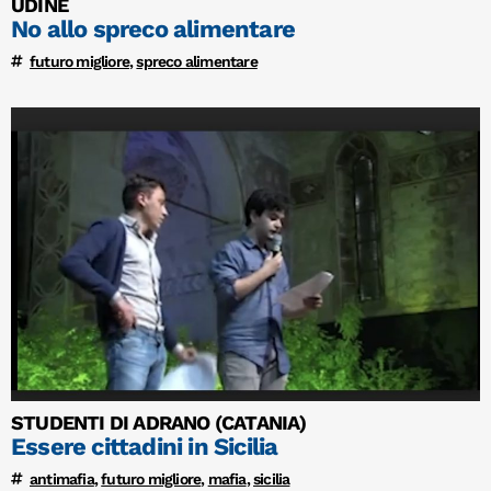
UDINE
No allo spreco alimentare
futuro migliore
,
spreco alimentare
STUDENTI DI ADRANO (CATANIA)
Essere cittadini in Sicilia
antimafia
,
futuro migliore
,
mafia
,
sicilia