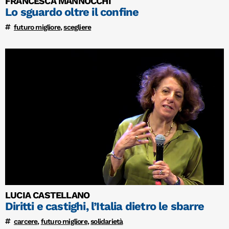
FRANCESCA MANNOCCHI
Lo sguardo oltre il confine
futuro migliore
,
scegliere
LUCIA CASTELLANO
Diritti e castighi, l’Italia dietro le sbarre
carcere
,
futuro migliore
,
solidarietà