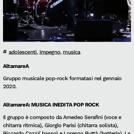
adolescenti
,
impegno
,
musica
AltamareA
Gruppo musicale pop-rock formatasi nel gennaio
2020.
AltamareA: MUSICA INEDITA POP ROCK
Il gruppo è composto da Amedeo Serafini (voce e
chitarra ritmica), Giorgio Parisi (chitarra solista),
Riccardo Cozzi( basso) e Lorenzo Buttà (batteria). La